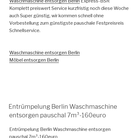
Waschmaschine entsorgen Berlin
Express-BSR
Komplett preiswert Service kurzfristig noch diese Woche
auch Super günstig, wir kommen schnell ohne
Vorbestellung zum günstigste pauschale Festpreisreis
Schnellservice.
Waschmaschine entsorgen Berlin
Möbel entsorgen Berlin
VERÖFFENTLICHT
Entrümpelung Berlin Waschmaschine
AM
entsorgen pauschal 7m³-160euro
Entrümpelung Berlin Waschmaschine entsorgen
pauschal 7m³-160euro