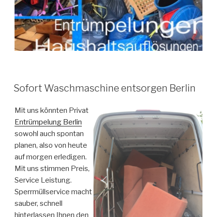
VERÖFFENTLICHT
Sofort Waschmaschine entsorgen Berlin
AM
Mit uns könnten Privat
Entrümpelung Berlin
sowohl auch spontan
planen, also von heute
auf morgen erledigen.
Mit uns stimmen Preis,
Service Leistung.
Sperrmüllservice macht
sauber, schnell
hinterlassen Ihnen den