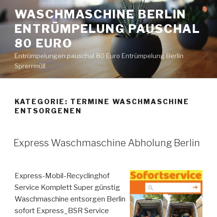
Zum
WASCHMASCHINE BERLIN
Inhalt
ENTRÜMPELUNG PAUSCHAL
springen
80 EURO
Entrümpelungen pauschal 80 Euro Entrümpelung Berlin
Sprerrmüll
KATEGORIE:
TERMINE WASCHMASCHINE
ENTSORGENEN
VERÖFFENTLICHT
Express Waschmaschine Abholung Berlin
AM
Express-Mobil-Recyclinghof
Service Komplett Super günstig
Waschmaschine entsorgen Berlin
sofort Express_BSR Service