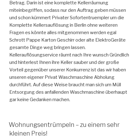
Betrag. Darin ist eine komplette Kellerräumung
miteinbegriffen, sodass nur den Auftrag geben müssen
und schon kümmert Privater Sofortentruempler um die
Komplette Kellersauflösung in Berlin ohne weiteren
Fragen es könnte alles mitgenommen werden egal
Schrott Pappe Karton Geschirr oder alte ElektroGeräte
gesamte Dinge weg bringen lassen.
Kellerauflösungservice räumt nach Ihre wunsch Gründlich
und hinterlest Ihnen ihre Keller sauber und der große
Vorteil gegenüber unserer Konkurrenz ist das wir haben
unseren eigener Privat Waschmaschine Abholung
durchführt. Auf diese Weise braucht man sich um Müll
Entsorgung des anfallenden Waschmaschine überhaupt
gar keine Gedanken machen.
VERÖFFENTLICHT
Wohnungsentrümpeln – zu einem sehr
AM
kleinen Preis!